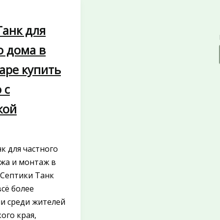
Танк для
о дома в
аре купить
 с
кой
к для частного
жа и монтаж в
 Септики Танк
всё более
и среди жителей
ого края,