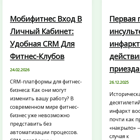
Мобифитнес Вход В
Первая 
Личный Кабинет:
инсульт
Удобная CRM Для
инфаркт
Фитнес-Клубов
действи
приезда
24.02.2026
CRM-платформы для фитнес-
26.12.2025
бизнеса: Как они могут
Историческа
изменить вашу работу? В
десятилетий
современном мире фитнес-
инфаркт во
бизнес уже невозможно
почти как п
представить без
«накрыло» —
автоматизации процессов.
случая к