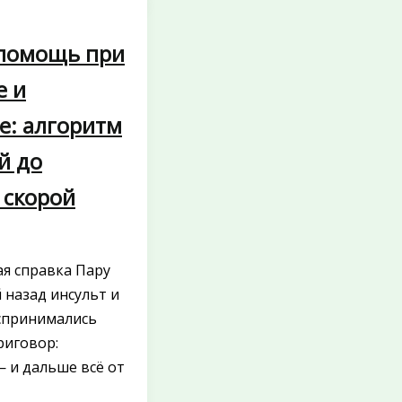
помощь при
е и
е: алгоритм
й до
 скорой
я справка Пару
 назад инсульт и
спринимались
риговор:
 и дальше всё от