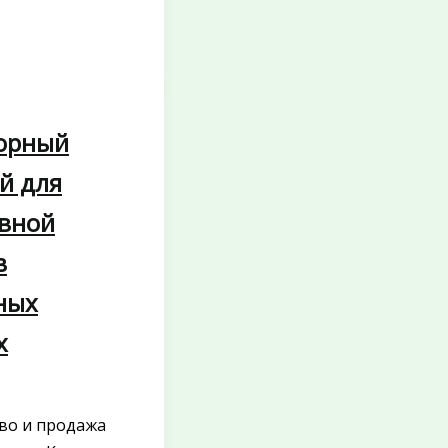
орный
й для
вной
в
ных
х
во и продажа