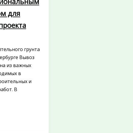
сиональным
м для
проекта
ительного грунта
тербурге Вывоз
на из важных
ходимых в
роительных и
абот. В