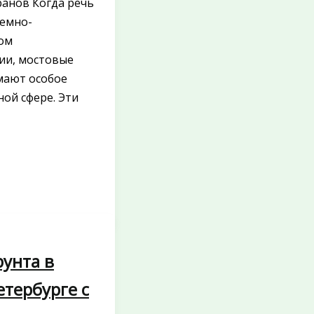
ранов Когда речь
ъемно-
ом
ии, мостовые
мают особое
ной сфере. Эти
рунта в
етербурге с