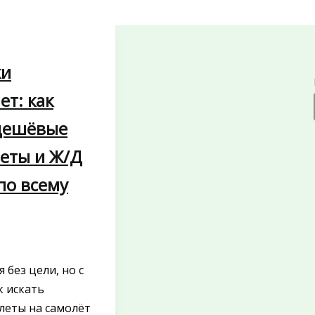
ки
ет: как
дешёвые
еты и Ж/Д
по всему
 без цели, но с
к искать
леты на самолёт