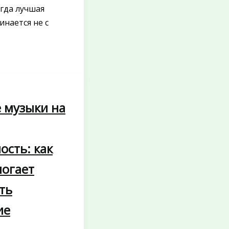
гда лучшая
инается не с
 музыки на
ость: как
могает
ть
ие