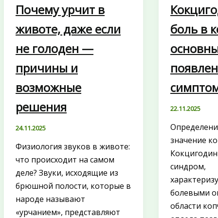
Почему урчит в
Кокциг
животе, даже если
боль в 
не голоден —
основн
причины и
появлен
возможные
симпто
решения
22.11.2025
Определени
24.11.2025
значение к
Физиология звуков в животе:
Кокцигодин
что происходит на самом
синдром,
деле? Звуки, исходящие из
характериз
брюшной полости, которые в
болевыми 
народе называют
области коп
«урчанием», представляют