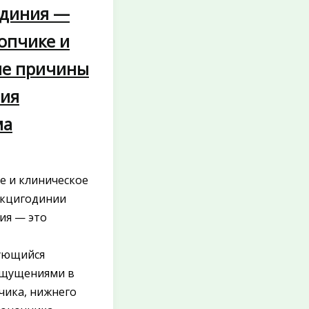
одиния —
копчике и
ые причины
ия
ма
е и клиническое
окцигодинии
ия — это
ующийся
ощущениями в
чика, нижнего