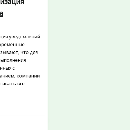
изация
а
ция уведомлений
временные
зывают, что для
выполнения
анных с
анием, компании
тывать все