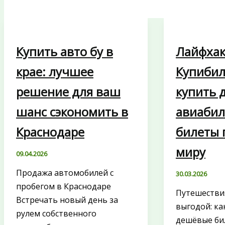
Купить авто бу в
Лайфха
крае: лучшее
Купибил
решение для ваш
купить 
шанс сэкономить в
авиабил
Краснодаре
билеты 
миру
09.04.2026
Продажа автомобилей с
30.03.2026
пробегом в Краснодаре
Путешествия
Встречать новый день за
выгодой: ка
рулем собственного
дешёвые би