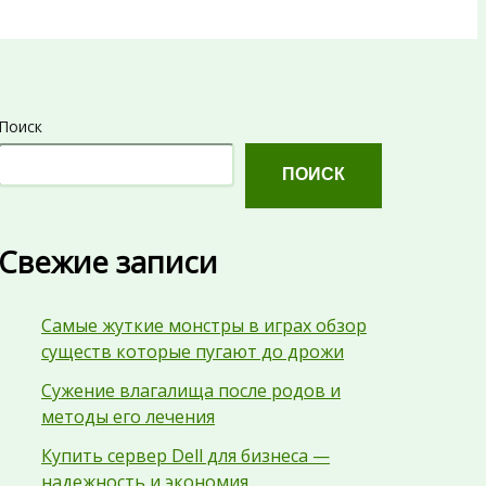
Поиск
ПОИСК
Свежие записи
Самые жуткие монстры в играх обзор
существ которые пугают до дрожи
Сужение влагалища после родов и
методы его лечения
Купить сервер Dell для бизнеса —
надежность и экономия