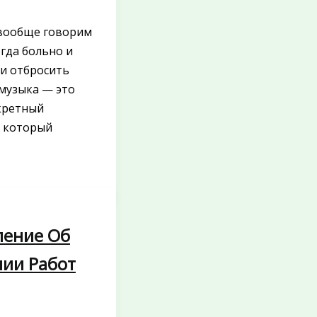
вообще говорим
огда больно и
и отбросить
музыка — это
кретный
, который
ление Об
ии Работ