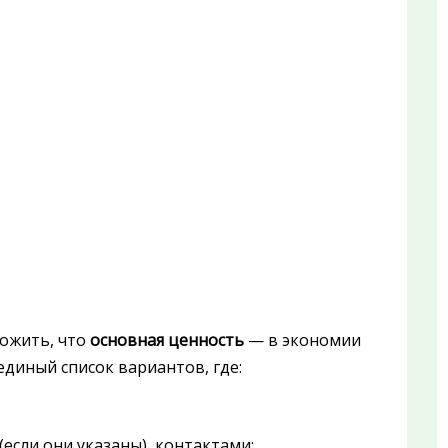
ожить, что
основная ценность
— в экономии
единый список вариантов, где:
(если они указаны), контактами;