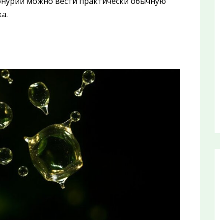
онурии можно вести практически обычную
а.