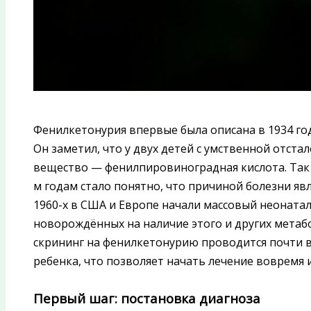
Фенилкетонурия впервые была описана в 1934 г
Он заметил, что у двух детей с умственной отст
вещество — фенилпировиноградная кислота. Так 
м годам стало понятно, что причиной болезни яв
1960-х в США и Европе начали массовый неоната
новорождённых на наличие этого и других метабо
скрининг на фенилкетонурию проводится почти в
ребенка, что позволяет начать лечение вовремя 
Первый шаг: постановка диагноза