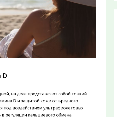
а D
ной, на деле представляют собой тонкий
амина D и защитой кожи от вредного
ся под воздействием ультрафиолетовых
ь в регуляции кальциевого обмена,