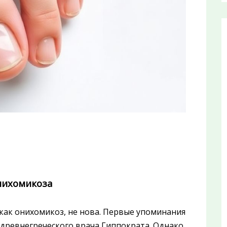
нихомикоза
 как онихомикоз, не нова. Первые упоминания
 древнегреческого врача Гиппократа. Однако