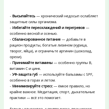
-
Высыпайтесь
— хронический недосып ослабляет
защитные силы организма.
-
Избегайте переохлаждений и перегревов
—
особенно весной и осенью.
-
Сбалансированное питание
— добавьте в
рацион продукты, богатые лизином (курица,
творог, яйца), и ограничьте аргинин (шоколад,
орехи).
-
Принимайте витамины
— особенно группы B,
витамин C и цинк.
-
УФ-защита губ
— используйте бальзамы с SPF,
особенно в горах и летом.
-
Минимизируйте стресс
— ёмкое правило, но
крайне важное. Медитация, спорт, дыхательные
практики — всё это помогает.
Если вы относитесь к группе риска, врач может