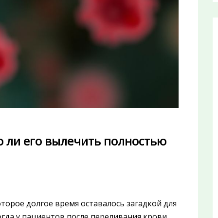
но ли его вылечить полностью
оторое долгое время оставалось загадкой для
огда у пациентов после переливания крови