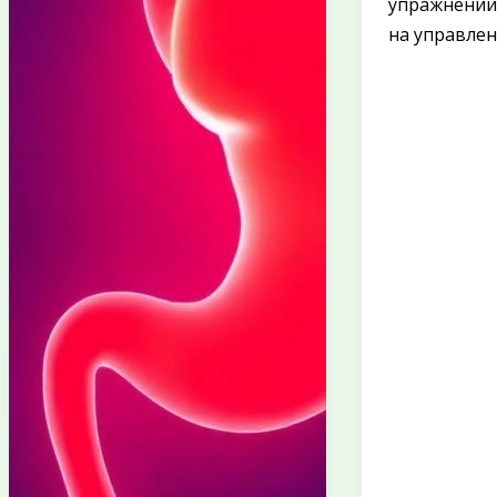
упражнений
на управле