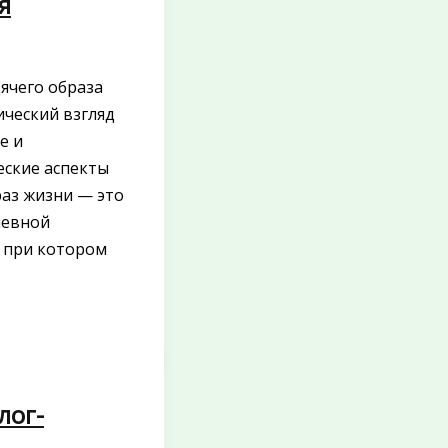
я
ячего образа
ический взгляд
е и
еские аспекты
аз жизни — это
невной
, при котором
лог-