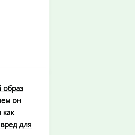
 образ
чем он
 как
 вред для