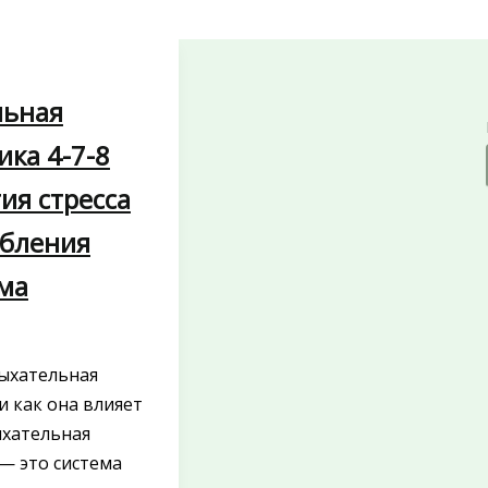
льная
ика 4-7-8
ия стресса
абления
ма
дыхательная
и как она влияет
ыхательная
— это система