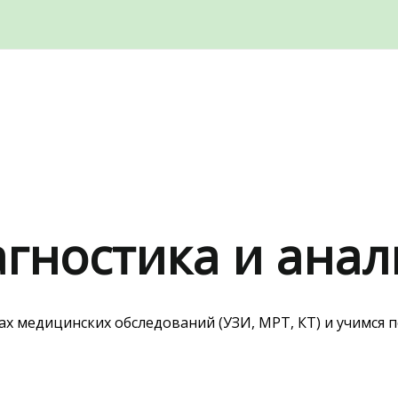
гностика и ана
дах медицинских обследований (УЗИ, МРТ, КТ) и учимся