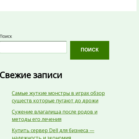
Поиск
ПОИСК
Свежие записи
Самые жуткие монстры в играх обзор
существ которые пугают до дрожи
Сужение влагалища после родов и
методы его лечения
Купить сервер Dell для бизнеса —
надежность и экономия