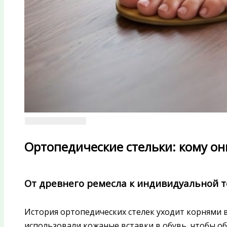
Ортопедические стельки: кому он
От древнего ремесла к индивидуальной 
История ортопедических стелек уходит корнями в
использовали кожаные вставки в обувь, чтобы о