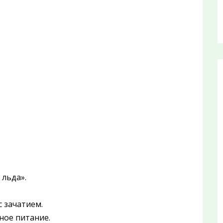
 льда».
с зачатием.
ное питание.