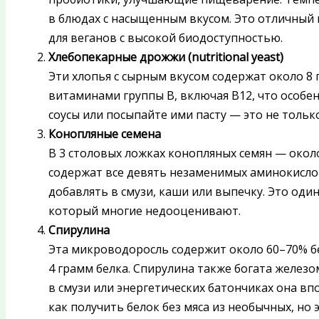
в блюдах с насыщенным вкусом. Это отличный 
для веганов с высокой биодоступностью.
Хлебопекарные дрожжи (nutritional yeast)
Эти хлопья с сырным вкусом содержат около 8 
витаминами группы B, включая B12, что особен
соусы или посыпайте ими пасту — это не только
Конопляные семена
В 3 столовых ложках конопляных семян — около
содержат все девять незаменимых аминокислот
добавлять в смузи, каши или выпечку. Это один
который многие недооценивают.
Спирулина
Эта микроводоросль содержит около 60–70% б
4 грамм белка. Спирулина также богата железо
в смузи или энергетических батончиках она вп
как получить белок без мяса из необычных, но